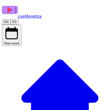
LiveMonetize
EN
ES
Host event